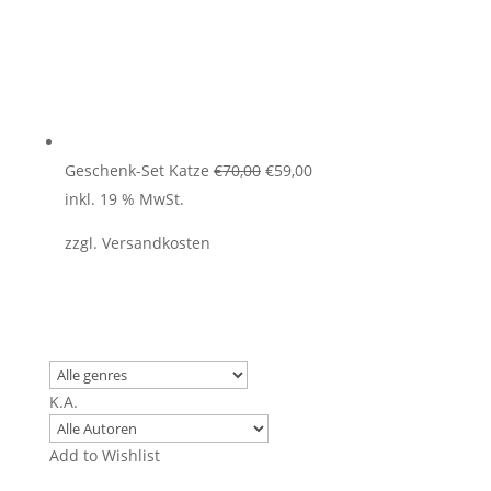
Ursprünglicher
Aktueller
Geschenk-Set Katze
€
70,00
€
59,00
Preis
Preis
inkl. 19 % MwSt.
war:
ist:
zzgl.
Versandkosten
€70,00
€59,00.
K.A.
Add to Wishlist