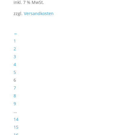
inkl. 7 % MwSt.
zzgl.
Versandkosten
←
1
2
3
4
5
6
7
8
9
…
14
15
16