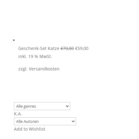
Ursprünglicher
Aktueller
Geschenk-Set Katze
€
70,00
€
59,00
Preis
Preis
inkl. 19 % MwSt.
war:
ist:
zzgl.
Versandkosten
€70,00
€59,00.
K.A.
Add to Wishlist