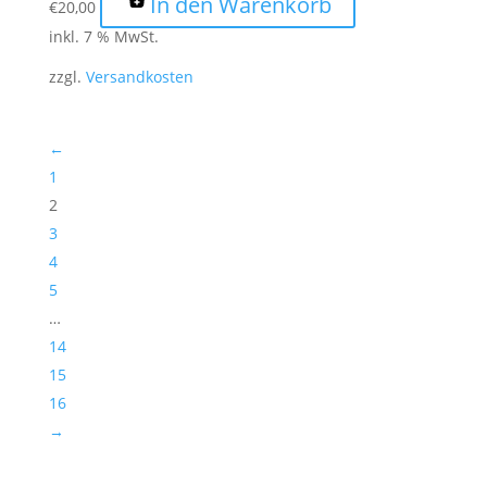
In den Warenkorb
€
20,00
inkl. 7 % MwSt.
zzgl.
Versandkosten
←
1
2
3
4
5
…
14
15
16
→