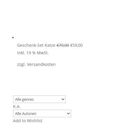
Ursprünglicher
Aktueller
Geschenk-Set Katze
€
70,00
€
59,00
Preis
Preis
inkl. 19 % MwSt.
war:
ist:
zzgl.
Versandkosten
€70,00
€59,00.
K.A.
Add to Wishlist