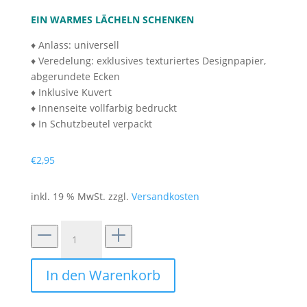
EIN WARMES LÄCHELN SCHENKEN
♦ Anlass: universell
♦ Veredelung: exklusives texturiertes Designpapier,
abgerundete Ecken
♦ Inklusive Kuvert
♦ Innenseite vollfarbig bedruckt
♦ In Schutzbeutel verpackt
€
2,95
inkl. 19 % MwSt.
zzgl.
Versandkosten
Grußkarte
mit
runden
In den Warenkorb
Ecken
"Daheim"
Menge