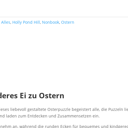
:
Alles
,
Holly Pond Hill
,
Nonbook
,
Ostern
deres Ei zu Ostern
ses liebevoll gestaltete Osterpuzzle begeistert alle, die Puzzeln l
 und laden zum Entdecken und Zusammensetzen ein.
genehm an, während die runden Ecken für bequemes und kindgerech