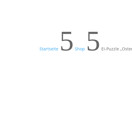
5
5
Startseite
Shop
Ei-Puzzle „Oste