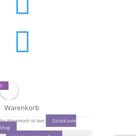


0
Warenkorb
Ihr Warenkorb ist leer.
Zurück zum
Shop