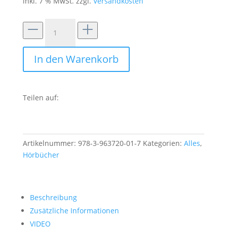
inkl. 7 % MwSt.
zzgl.
Versandkosten
Das
tapfere
Schneiderlein:
In den Warenkorb
Hörspiel
Menge
Teilen auf:
Artikelnummer:
978-3-963720-01-7
Kategorien:
Alles
,
Hörbücher
Beschreibung
Zusätzliche Informationen
VIDEO