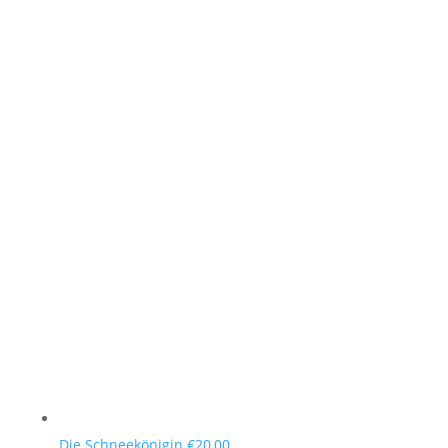
Die Schneekönigin
€
20,00