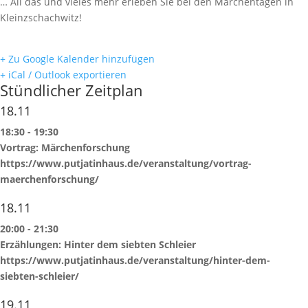
… All das und vieles mehr erleben Sie bei den Märchentagen in
Kleinzschachwitz!
+ Zu Google Kalender hinzufügen
+ iCal / Outlook exportieren
Stündlicher Zeitplan
18.11
18:30
-
19:30
Vortrag: Märchenforschung
https://www.putjatinhaus.de/veranstaltung/vortrag-
maerchenforschung/
18.11
20:00
-
21:30
Erzählungen: Hinter dem siebten Schleier
https://www.putjatinhaus.de/veranstaltung/hinter-dem-
siebten-schleier/
19.11