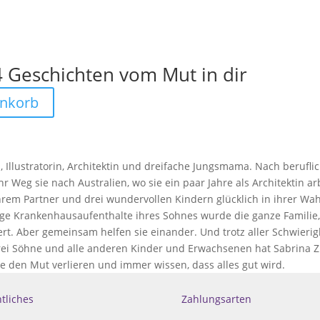
4 Geschichten vom Mut in dir
enkorb
, Illustratorin, Architektin und dreifache Jungsmama. Nach beruflic
r Weg sie nach Australien, wo sie ein paar Jahre als Architektin a
hrem Partner und drei wundervollen Kindern glücklich in ihrer Wah
ge Krankenhausaufenthalte ihres Sohnes wurde die ganze Familie,
t. Aber gemeinsam helfen sie einander. Und trotz aller Schwierigk
drei Söhne und alle anderen Kinder und Erwachsenen hat Sabrina 
 nie den Mut verlieren und immer wissen, dass alles gut wird.
tliches
Zahlungsarten