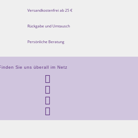
Versandkostenfrei ab 25 €
Rückgabe und Umtausch
Persönliche Beratung
Finden Sie uns überall im Netz



