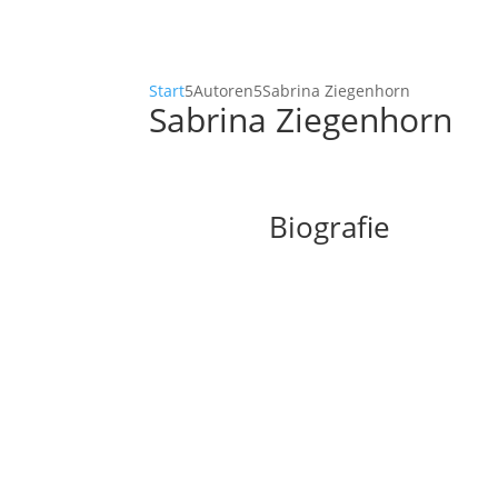
Start
5
Autoren
5
Sabrina Ziegenhorn
Sabrina Ziegenhorn
Biografie