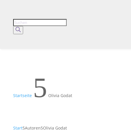
Products
search
5
Startseite
Olivia Godat
Start
5
Autoren
5
Olivia Godat