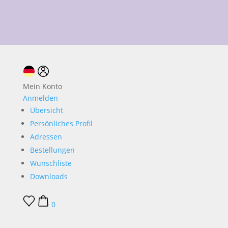
10 % Neukundenrabatt
Geschenk ab 45 €
+49 351317 9466
Mein Konto
Anmelden
Übersicht
Persönliches Profil
Adressen
Bestellungen
Wunschliste
Downloads
0