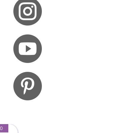



0