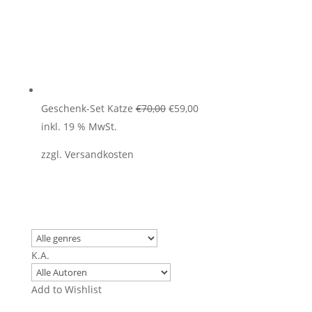
Ursprünglicher
Aktueller
Geschenk-Set Katze
€
70,00
€
59,00
Preis
Preis
inkl. 19 % MwSt.
war:
ist:
zzgl.
Versandkosten
€70,00
€59,00.
K.A.
Add to Wishlist