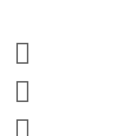


