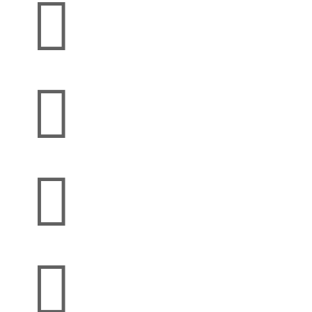



