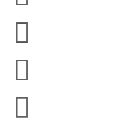


