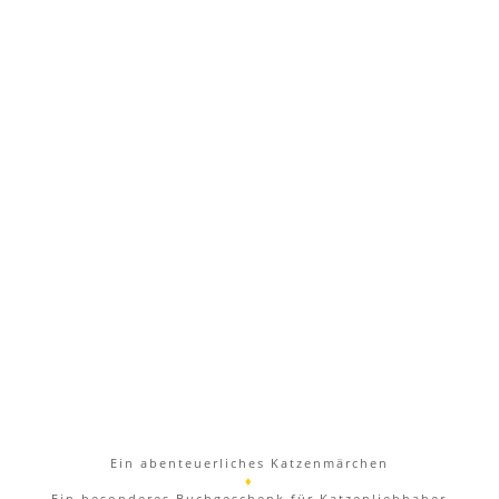
Ein abenteuerliches Katzenmärchen
♦
Ein besonderes Buchgeschenk für Katzenliebhaber