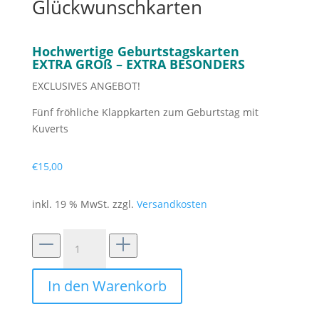
Glückwunschkarten
Hochwertige Geburtstagskarten
EXTRA GROß – EXTRA BESONDERS
EXCLUSIVES ANGEBOT!
Fünf fröhliche Klappkarten zum Geburtstag mit
Kuverts
€
15,00
inkl. 19 % MwSt.
zzgl.
Versandkosten
Set
aus
5
In den Warenkorb
großen
Glückwunschkarten
Menge