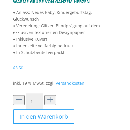
WARME GRÜßE VON GANZEM HERZEN
♦ Anlass: Neues Baby, Kindergeburtstag,
Glückwunsch
♦ Veredelung: Glitzer, Blindprägung auf dem
exklusiven texturierten Designpapier
♦ Inklusive Kuvert
♦ Innenseite vollfarbig bedruckt
♦ In Schutzbeutel verpackt
€
3,50
inkl. 19 % MwSt.
zzgl.
Versandkosten
Grußkarte
mit
Textur
In den Warenkorb
"Babykarte"
Menge