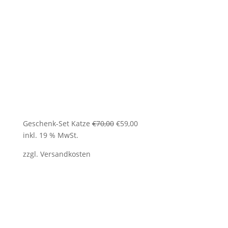
Ursprünglicher
Aktueller
Geschenk-Set Katze
€
70,00
€
59,00
Preis
Preis
inkl. 19 % MwSt.
war:
ist:
zzgl.
Versandkosten
€70,00
€59,00.