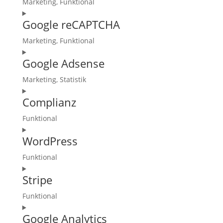
Marketing, Funktional
paypal
Consent
Google reCAPTCHA
to
service
Marketing, Funktional
facebook
Consent
Google Adsense
to
service
Marketing, Statistik
google-
Consent
recaptcha
Complianz
to
service
Funktional
google-
Consent
adsense
WordPress
to
service
Funktional
complianz
Consent
Stripe
to
service
Funktional
wordpress
Consent
Google Analytics
to