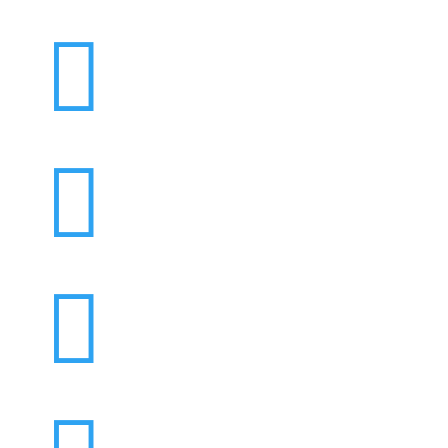


