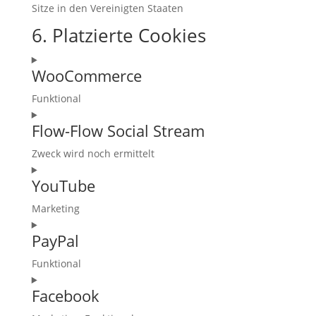
Sitze in den Vereinigten Staaten
6. Platzierte Cookies
WooCommerce
Funktional
Consent
Flow-Flow Social Stream
to
service
Zweck wird noch ermittelt
woocommerce
Consent
YouTube
to
service
Marketing
flow-
Consent
flow-
PayPal
to
social-
service
Funktional
stream
youtube
Consent
Facebook
to
service