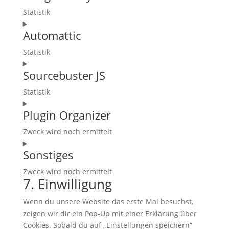
service
Statistik
stripe
Consent
Automattic
to
service
Statistik
google-
Consent
analytics
Sourcebuster JS
to
service
Statistik
automattic
Consent
Plugin Organizer
to
service
Zweck wird noch ermittelt
sourcebuster-
Consent
js
Sonstiges
to
service
Zweck wird noch ermittelt
plugin-
7. Einwilligung
Consent
organizer
to
Wenn du unsere Website das erste Mal besuchst,
service
zeigen wir dir ein Pop-Up mit einer Erklärung über
sonstiges
Cookies. Sobald du auf „Einstellungen speichern“